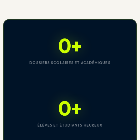
0+
DOSSIERS SCOLAIRES ET ACADÉMIQUES
0+
ÉLÈVES ET ÉTUDIANTS HEUREUX